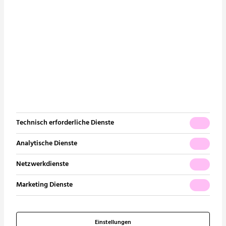
Conplaning GmbH
Edisonallee 19
89231 Neu-Ulm
Tel. +49 731 9220-150
E-Mail:
info@conplaning.de
Technisch erforderliche Dienste
Analytische Dienste
Netzwerkdienste
Unternehmen
Unsere Leistungen
Marketing Dienste
Über uns
Sanitär
Unsere Geschichte
Heizung | Kälte
Einstellungen