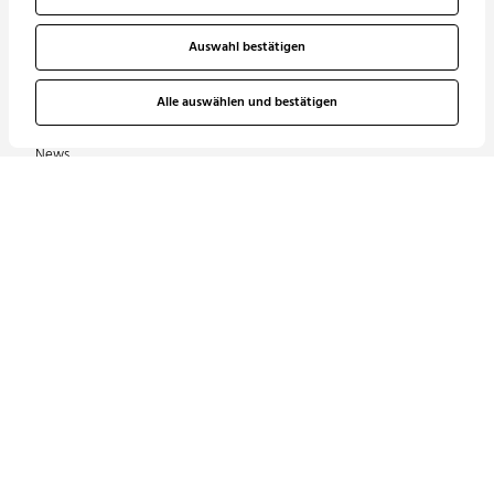
Unsere Vision
Lüftung
Auswahl bestätigen
Unser Netzwerk
Elektrotechnik | Lichtdesign
Alle auswählen und bestätigen
Unsere Zertifizierungen
Informationstechnik |
Sicherheitstechnik | Multimedia
News
Förderanlagen
Referenzen
Abwasserentsorgung |
Karriere
Wasserversorgung
Gebäudeautomation | MSR
Nutzungsspezifische Anlagen
Energieberatung
Kontakt