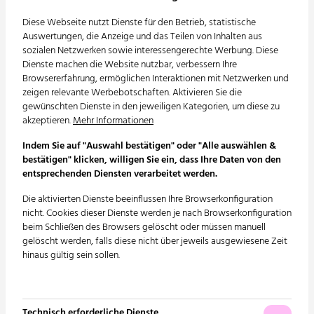
Diese Webseite nutzt Dienste für den Betrieb, statistische
Unsere Geschichte
Heizung | Kälte
Auswertungen, die Anzeige und das Teilen von Inhalten aus
sozialen Netzwerken sowie interessengerechte Werbung. Diese
Unsere Vision
Lüftung
Dienste machen die Website nutzbar, verbessern Ihre
Browsererfahrung, ermöglichen Interaktionen mit Netzwerken und
Unser Netzwerk
Elektrotechnik | Lichtdesign
zeigen relevante Werbebotschaften. Aktivieren Sie die
gewünschten Dienste in den jeweiligen Kategorien, um diese zu
Unsere Zertifizierungen
Informationstechnik |
akzeptieren.
Mehr Informationen
Sicherheitstechnik | Multimedia
News
Indem Sie auf "Auswahl bestätigen" oder "Alle auswählen &
Förderanlagen
bestätigen" klicken, willigen Sie ein, dass Ihre Daten von den
Referenzen
entsprechenden Diensten verarbeitet werden.
Abwasserentsorgung |
Karriere
Die aktivierten Dienste beeinflussen Ihre Browserkonfiguration
Wasserversorgung
nicht. Cookies dieser Dienste werden je nach Browserkonfiguration
beim Schließen des Browsers gelöscht oder müssen manuell
Gebäudeautomation | MSR
gelöscht werden, falls diese nicht über jeweils ausgewiesene Zeit
hinaus gültig sein sollen.
Nutzungsspezifische Anlagen
Energieberatung
Technisch erforderliche Dienste