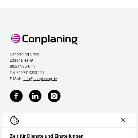
Conplaning GmbH
Edisonallee 19
89231 Neu-Ulm
Tel. +49 731 9220-150
E-Mail:
info@conplaning.de
Unternehmen
Unsere Leistungen
Zeit für Dienste und Einstellungen
Über uns
Sanitär