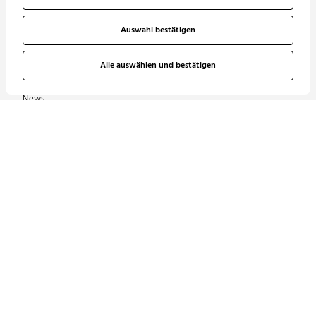
Unsere Vision
Lüftung
Auswahl bestätigen
Unser Netzwerk
Elektrotechnik | Lichtdesign
Alle auswählen und bestätigen
Unsere Zertifizierungen
Informationstechnik |
Sicherheitstechnik | Multimedia
News
Förderanlagen
Referenzen
Abwasserentsorgung |
Karriere
Wasserversorgung
Gebäudeautomation | MSR
Nutzungsspezifische Anlagen
Energieberatung
Kontakt