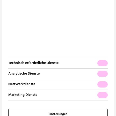
Conplaning GmbH
Edisonallee 19
89231 Neu-Ulm
Tel. +49 731 9220-150
E-Mail:
info@conplaning.de
Technisch erforderliche Dienste
Analytische Dienste
Netzwerkdienste
Unternehmen
Unsere Leistungen
Marketing Dienste
Über uns
Sanitär
Unsere Geschichte
Heizung | Kälte
Einstellungen