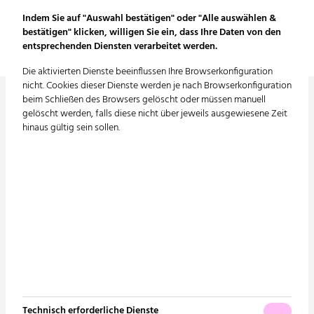
Indem Sie auf "Auswahl bestätigen" oder "Alle auswählen &
bestätigen" klicken, willigen Sie ein, dass Ihre Daten von den
entsprechenden Diensten verarbeitet werden.
Die aktivierten Dienste beeinflussen Ihre Browserkonfiguration
nicht. Cookies dieser Dienste werden je nach Browserkonfiguration
beim Schließen des Browsers gelöscht oder müssen manuell
gelöscht werden, falls diese nicht über jeweils ausgewiesene Zeit
hinaus gültig sein sollen.
Conplaning GmbH
Edisonallee 19
89231 Neu-Ulm
Tel. +49 731 9220-150
E-Mail:
info@conplaning.de
Technisch erforderliche Dienste