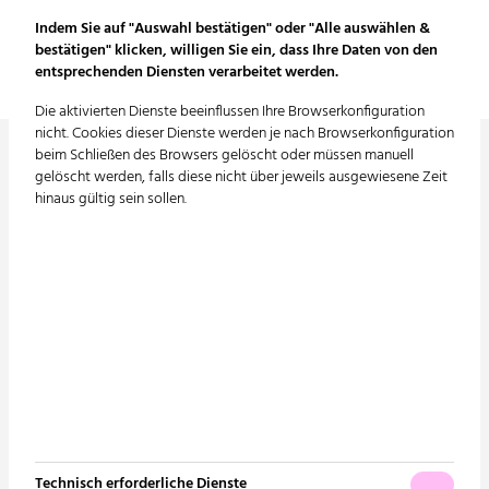
Indem Sie auf "Auswahl bestätigen" oder "Alle auswählen &
bestätigen" klicken, willigen Sie ein, dass Ihre Daten von den
entsprechenden Diensten verarbeitet werden.
Die aktivierten Dienste beeinflussen Ihre Browserkonfiguration
nicht. Cookies dieser Dienste werden je nach Browserkonfiguration
beim Schließen des Browsers gelöscht oder müssen manuell
gelöscht werden, falls diese nicht über jeweils ausgewiesene Zeit
hinaus gültig sein sollen.
Conplaning GmbH
Edisonallee 19
89231 Neu-Ulm
Tel. +49 731 9220-150
E-Mail:
info@conplaning.de
Technisch erforderliche Dienste