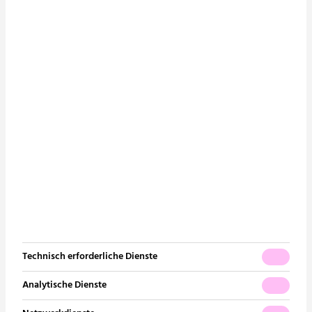
Unser Netzwerk
Elektrotechnik | Lichtdesign
Unsere Zertifizierungen
Informationstechnik |
Sicherheitstechnik | Multimedia
News
Förderanlagen
Referenzen
Abwasserentsorgung |
Karriere
Wasserversorgung
Gebäudeautomation | MSR
Nutzungsspezifische Anlagen
Energieberatung
Technisch erforderliche Dienste
Kontakt
Analytische Dienste
Kontaktformular