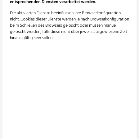
entsprechenden Diensten verarbeitet werden.
Die aktivierten Dienste beeinflussen Ihre Browserkonfiguration
nicht. Cookies dieser Dienste werden je nach Browserkonfiguration
beim Schließen des Browsers gelöscht oder müssen manuell
Conplaning GmbH
gelöscht werden, falls diese nicht über jeweils ausgewiesene Zeit
Edisonallee 19
hinaus gültig sein sollen.
89231 Neu-Ulm
Tel. +49 731 9220-150
E-Mail:
info@conplaning.de
Unternehmen
Unsere Leistungen
Über uns
Sanitär
Unsere Geschichte
Heizung | Kälte
Unsere Vision
Lüftung