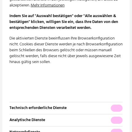
akzeptieren.
Mehr Informationen
Conplaning GmbH
Indem Sie auf "Auswahl bestätigen" oder "Alle auswählen &
Edisonallee 19
bestätigen" klicken, willigen Sie ein, dass Ihre Daten von den
89231 Neu-Ulm
entsprechenden Diensten verarbeitet werden.
Tel. +49 731 9220-150
Die aktivierten Dienste beeinflussen Ihre Browserkonfiguration
E-Mail:
info@conplaning.de
nicht. Cookies dieser Dienste werden je nach Browserkonfiguration
beim Schließen des Browsers gelöscht oder müssen manuell
gelöscht werden, falls diese nicht über jeweils ausgewiesene Zeit
hinaus gültig sein sollen.
Unternehmen
Unsere Leistungen
Über uns
Sanitär
Unsere Geschichte
Heizung | Kälte
Technisch erforderliche Dienste
Unsere Vision
Lüftung
Analytische Dienste
Unser Netzwerk
Elektrotechnik | Lichtdesign