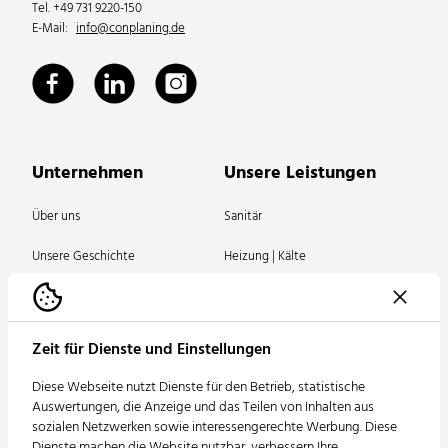
Tel. +49 731 9220-150
E-Mail:
info@conplaning.de
Unternehmen
Unsere Leistungen
Über uns
Sanitär
Unsere Geschichte
Heizung | Kälte
Unsere Vision
Lüftung
Unser Netzwerk
Elektrotechnik | Lichtdesign
Zeit für Dienste und Einstellungen
Unsere Zertifizierungen
Informationstechnik |
Diese Webseite nutzt Dienste für den Betrieb, statistische
Sicherheitstechnik | Multimedia
Auswertungen, die Anzeige und das Teilen von Inhalten aus
News
sozialen Netzwerken sowie interessengerechte Werbung. Diese
Förderanlagen
Dienste machen die Website nutzbar, verbessern Ihre