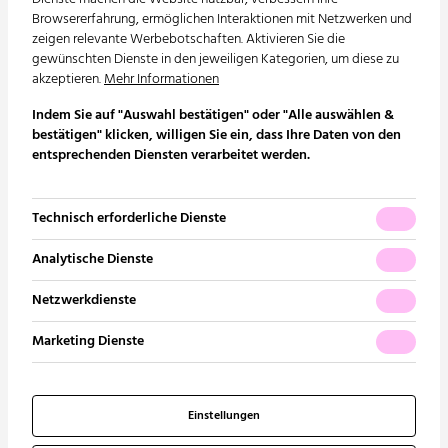
Referenzen
Browsererfahrung, ermöglichen Interaktionen mit Netzwerken und
Abwasserentsorgung |
zeigen relevante Werbebotschaften. Aktivieren Sie die
Karriere
Wasserversorgung
gewünschten Dienste in den jeweiligen Kategorien, um diese zu
akzeptieren.
Mehr Informationen
Gebäudeautomation | MSR
Indem Sie auf "Auswahl bestätigen" oder "Alle auswählen &
bestätigen" klicken, willigen Sie ein, dass Ihre Daten von den
Nutzungsspezifische Anlagen
entsprechenden Diensten verarbeitet werden.
Energieberatung
Die aktivierten Dienste beeinflussen Ihre Browserkonfiguration
nicht. Cookies dieser Dienste werden je nach Browserkonfiguration
Technisch erforderliche Dienste
Kontakt
beim Schließen des Browsers gelöscht oder müssen manuell
gelöscht werden, falls diese nicht über jeweils ausgewiesene Zeit
Analytische Dienste
hinaus gültig sein sollen.
Kontaktformular
Netzwerkdienste
Impressum
Marketing Dienste
Datenschutz
Einstellungen