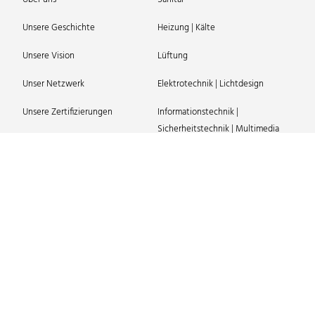
Unsere Geschichte
Heizung | Kälte
Unsere Vision
Lüftung
Unser Netzwerk
Elektrotechnik | Lichtdesign
Unsere Zertifizierungen
Informationstechnik |
Sicherheitstechnik | Multimedia
News
Förderanlagen
Referenzen
Abwasserentsorgung |
Karriere
Wasserversorgung
Gebäudeautomation | MSR
Nutzungsspezifische Anlagen
Energieberatung