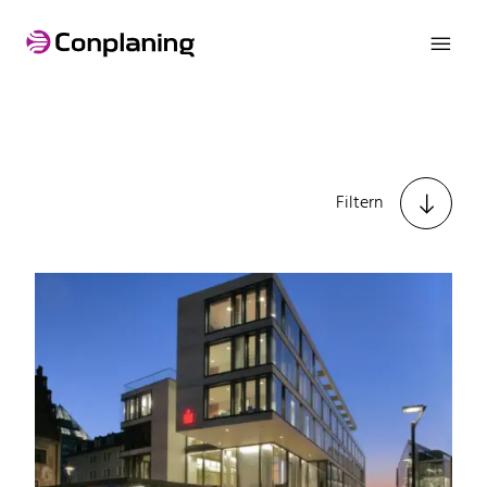

Banken Sparkassen

Filtern