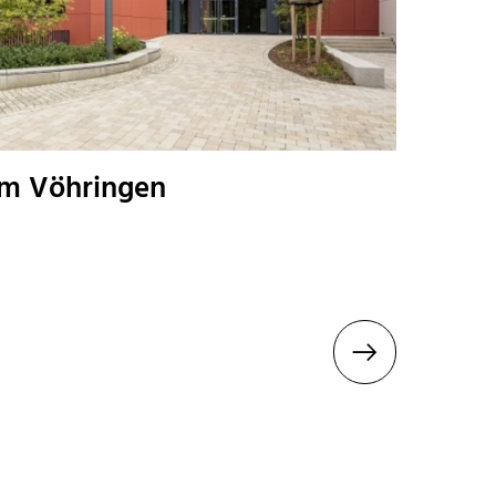
um Vöhringen
