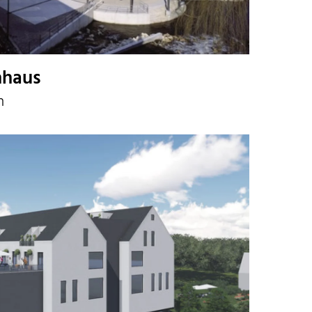
hhaus
n